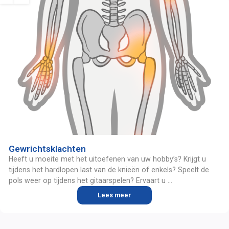
Gewrichtsklachten
Gewrichtsklachten
Heeft u moeite met het uitoefenen van uw hobby’s? Krijgt u 
tijdens het hardlopen last van de knieën of enkels? Speelt de 
pols weer op tijdens het gitaarspelen? Ervaart u 
schouderklachten tijdens het handballen of tennissen?

Lees meer
Gewrichtsklachten zijn erg vervelend en hinderen je in vrijwel al 
je dagelijkse handelingen, activiteiten of hobby's. Deze klachten 
kunnen vanzelf weer overgaan, maar vaak zien we dat 