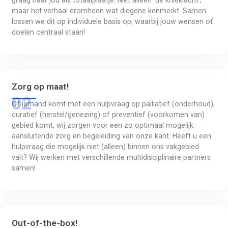
graag naar jou als totaalplaatje. Niet alleen ‘de knieklacht’, 
maar het verhaal eromheen wat diegene kenmerkt. Samen 
lossen we dit op individuele basis op, waarbij jouw wensen of 
doelen centraal staan!
Zorg op maat!
Of iemand komt met een hulpvraag op palliatief (onderhoud), 
curatief (herstel/genezing) of preventief (voorkomen van) 
gebied komt, wij zorgen voor een zo optimaal mogelijk 
aansluitende zorg en begeleiding van onze kant. Heeft u een 
hulpvraag die mogelijk niet (alleen) binnen ons vakgebied 
valt? Wij werken met verschillende multidisciplinaire partners 
samen!
Out-of-the-box!