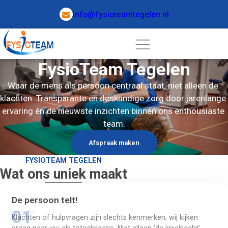
info@fysioteamtegelen.nl
FysioTeam Tegelen
Waar de mens als persoon centraal staat, niet alleen de 
klachten. Transparante en deskundige zorg door jarenlange 
ervaring én de nieuwste inzichten binnen ons enthousiaste 
team.
Afspraak maken
FYSIOTEAM TEGELEN
Wat ons uniek maakt
De persoon telt!
Klachten of hulpvragen zijn slechts kenmerken, wij kijken 