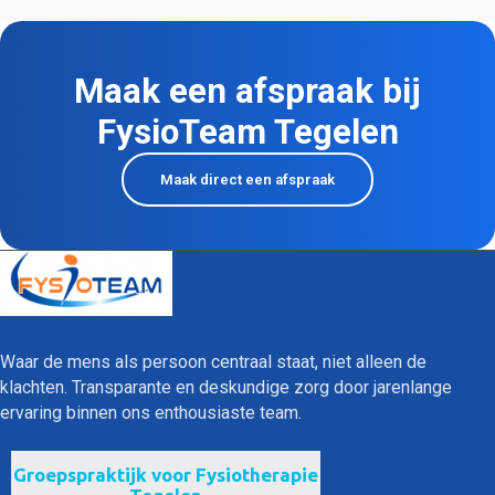
gewrichtsklachten toch sluimerend actief blijven of na een 
klachtenvrije periode weer vrij plotseling opspelen. Maak een 
afspraak bij een van onze collega's om de bron van jouw 
Maak een afspraak bij
gewrichtsklachten te laten onderzoeken en hier voor langere 
termijn een einde aan te maken!
FysioTeam Tegelen
Maak direct een afspraak
Waar de mens als persoon centraal staat, niet alleen de 
klachten. Transparante en deskundige zorg door jarenlange 
ervaring binnen ons enthousiaste team.