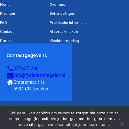
Home
Over ons
Klachten
Behandelingen
FAQ
Praktische informatie
Contact
Afspraak maken
Portaal
Klachtenregeling
Contactgegevens
077-3732001
info@fysioteamtegelen.nl
Grotestraat 11a 

5931 CS Tegelen
We gebruiken cookies om ervoor te zorgen dat onze site zo
© Copyright FysioTeam Tegelen 2026 | Alle rechten voorbehouden |
soepel mogelijk draait. Als je doorgaat met het gebruiken van
Privacyverklaring
| Website door
Physical Leads
deze site, gaan we ervan uit dat je ermee instemt.